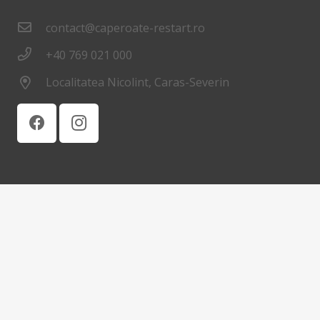
contact@caperoate-restart.ro
+40 769 021 000
Localitatea Nicolint, Caras-Severin
© 2024 Asociatia Ca Pe Roate - Restart. Web Design
by
WebSketch Agency
Acasă